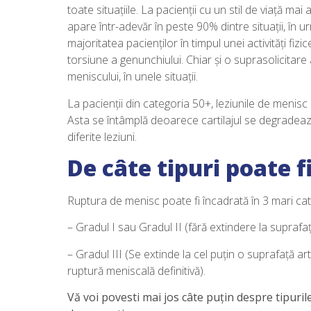
toate situațiile. La pacienții cu un stil de viață mai
apare într-adevăr în peste 90% dintre situații, în 
majoritatea pacienților în timpul unei activități fizi
torsiune a genunchiului. Chiar și o suprasolicitare
meniscului, în unele situații.
La pacienții din categoria 50+, leziunile de menisc
Asta se întâmplă deoarece cartilajul se degradeaz
diferite leziuni.
De câte tipuri poate 
Ruptura de menisc poate fi încadrată în 3 mari cate
– Gradul I sau Gradul II (fără extindere la suprafaț
– Gradul III (Se extinde la cel puțin o suprafață ar
ruptură meniscală definitivă).
Vă voi povesti mai jos câte puțin despre tipuril