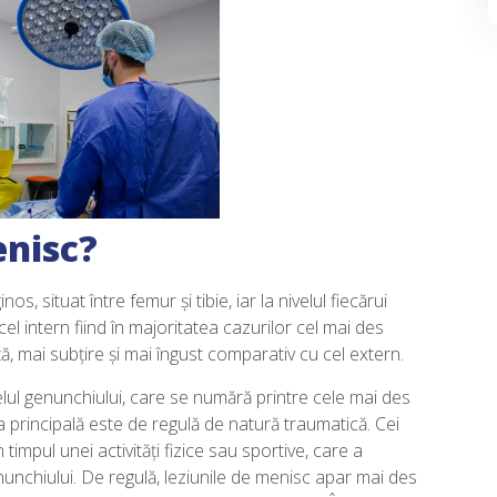
enisc?
s, situat între femur și tibie, iar la nivelul fiecărui
el intern fiind în majoritatea cazurilor cel mai des
ă, mai subțire și mai îngust comparativ cu cel extern.
elul genunchiului, care se numără printre cele mai des
uza principală este de regulă de natură traumatică. Cei
 timpul unei activități fizice sau sportive, care a
nunchiului. De regulă, leziunile de menisc apar mai des