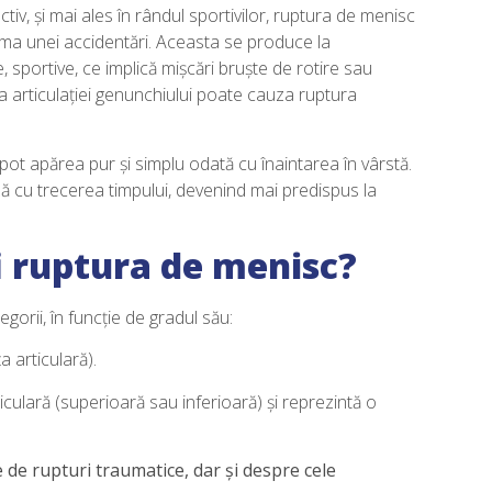
 activ, și mai ales în rândul sportivilor, ruptura de menisc
urma unei accidentări. Aceasta se produce la
ce, sportive, ce implică mișcări bruște de rotire sau
 a articulației genunchiului poate cauza ruptura
 pot apărea pur și simplu odată cu înaintarea în vârstă.
ă cu trecerea timpului, devenind mai predispus la
fi ruptura de menisc?
gorii, în funcție de gradul său:
a articulară).
ticulară (superioară sau inferioară) și reprezintă o
e de rupturi traumatice, dar și despre cele