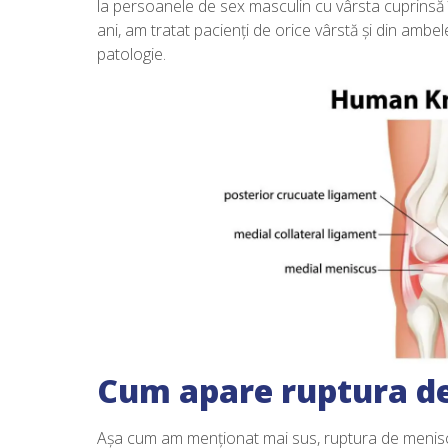
la persoanele de sex masculin cu vârsta cuprinsă înt
ani, am tratat pacienți de orice vârstă și din ambel
patologie.
Cum apare ruptura d
Așa cum am menționat mai sus, ruptura de menisc