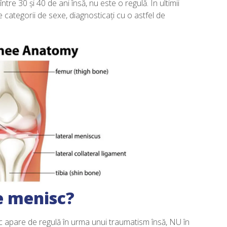
re 30 și 40 de ani însă, nu este o regulă. În ultimii
e categorii de sexe, diagnosticați cu o astfel de
e menisc?
 apare de regulă în urma unui traumatism însă, NU în