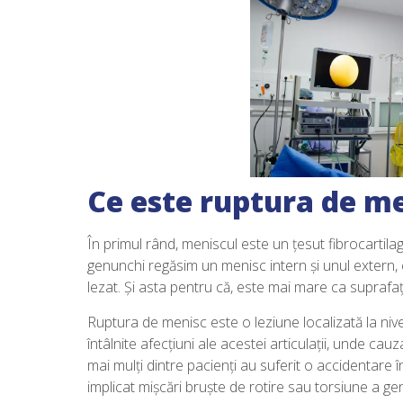
Ce este ruptura de m
În primul rând, meniscul este un țesut fibrocartilagino
genunchi regăsim un menisc intern și unul extern, c
lezat. Și asta pentru că, este mai mare ca suprafaț
Ruptura de menisc este o leziune localizată la niv
întâlnite afecțiuni ale acestei articulații, unde ca
mai mulți dintre pacienți au suferit o accidentare în
implicat mișcări bruște de rotire sau torsiune a ge