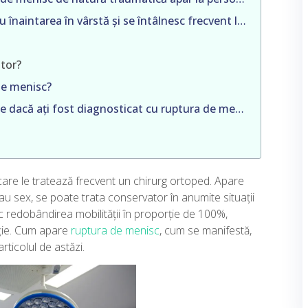
Leziunile degenerative – Ele apar odată cu înaintarea în vârstă și se întâlnesc frecvent la pacienții trecuți de 40-50 de ani, fiind o consecință a uzurii meniscului. Aici amintim:
tor?
 de menisc?
Cum vă puteți programa pentru o operație dacă ați fost diagnosticat cu ruptura de menisc?
care le tratează frecvent un chirurg ortoped. Apare
sau sex, se poate trata conservator în anumite situații
esc redobândirea mobilității în proporție de 100%,
uție. Cum apare
ruptura de menisc
, cum se manifestă,
rticolul de astăzi.