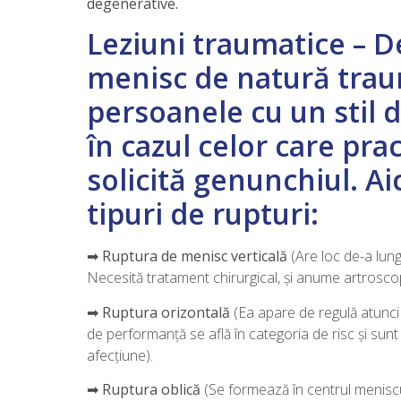
degenerative.
Leziuni traumatice – D
menisc de natură trau
persoanele cu un stil de
în cazul celor care prac
solicită genunchiul. A
tipuri de rupturi:
➡
Ruptura de menisc verticală
(Are loc de-a lung
Necesită tratament chirurgical, și anume artrosco
➡
Ruptura orizontală
(Ea apare de regulă atunci 
de performanță se află în categoria de risc și sun
afecțiune).
➡
Ruptura oblică
(Se formează în centrul meniscul