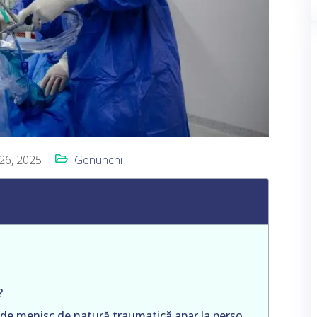
26, 2025
Genunchi
?
Leziuni traumatice – De regulă, rupturile de menisc de natură traumatică apar la persoanele cu un stil de viață activ, în special în cazul celor care practică activități fizice care solicită genunchiul. Aici întâlnim următoarele tipuri de rupturi: