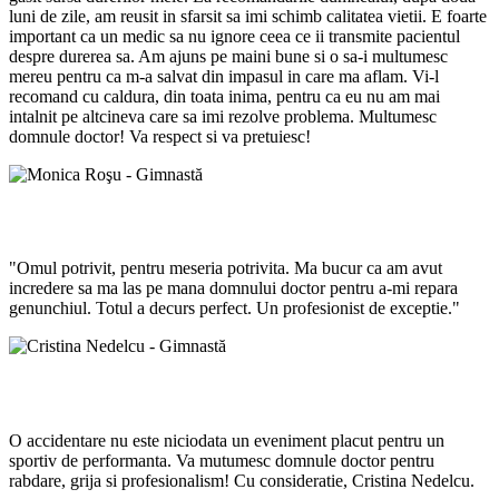
luni de zile, am reusit in sfarsit sa imi schimb calitatea vietii. E foarte
important ca un medic sa nu ignore ceea ce ii transmite pacientul
despre durerea sa. Am ajuns pe maini bune si o sa-i multumesc
mereu pentru ca m-a salvat din impasul in care ma aflam. Vi-l
recomand cu caldura, din toata inima, pentru ca eu nu am mai
intalnit pe altcineva care sa imi rezolve problema. Multumesc
domnule doctor! Va respect si va pretuiesc!
Monica Roşu - Gimnastă
"Omul potrivit, pentru meseria potrivita. Ma bucur ca am avut
incredere sa ma las pe mana domnului doctor pentru a-mi repara
genunchiul. Totul a decurs perfect. Un profesionist de exceptie."
Cristina Nedelcu - Gimnastă
O accidentare nu este niciodata un eveniment placut pentru un
sportiv de performanta. Va mutumesc domnule doctor pentru
rabdare, grija si profesionalism! Cu consideratie, Cristina Nedelcu.