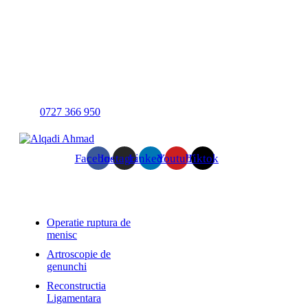
la doctorul Chirurg Ortoped Ahmad Alqadi.
Programează-te
0727 366 950
Facebook
Instagram
Linkedin
Youtube
Tiktok
Servicii
Operatie ruptura de
menisc
Artroscopie de
genunchi
Reconstructia
Ligamentara