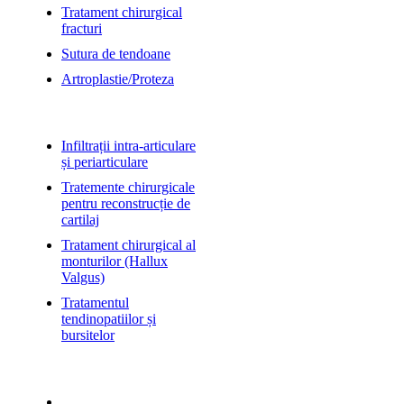
Tratament chirurgical
fracturi
Sutura de tendoane
Artroplastie/Proteza
Alte servicii
Infiltrații intra-articulare
și periarticulare
Tratemente chirurgicale
pentru reconstrucție de
cartilaj
Tratament chirurgical al
monturilor (Hallux
Valgus)
Tratamentul
tendinopatiilor și
bursitelor
Info
09:00 - 18:00 Luni-Vineri