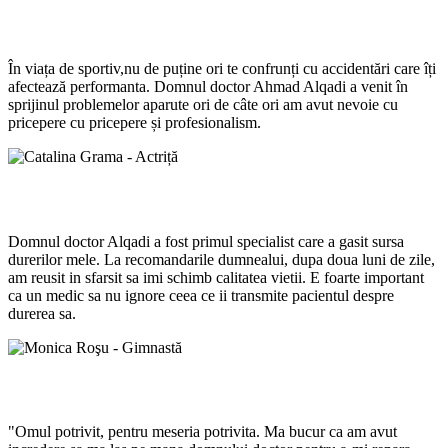
Monica Niculescu - Jucatoare de Tenis
În viața de sportiv,nu de puține ori te confrunți cu accidentări care îți
afectează performanta. Domnul doctor Ahmad Alqadi a venit în
sprijinul problemelor aparute ori de câte ori am avut nevoie cu
pricepere cu pricepere și profesionalism.
Catalina Grama - Actriță
Domnul doctor Alqadi a fost primul specialist care a gasit sursa
durerilor mele. La recomandarile dumnealui, dupa doua luni de zile,
am reusit in sfarsit sa imi schimb calitatea vietii. E foarte important
ca un medic sa nu ignore ceea ce ii transmite pacientul despre
durerea sa.
Monica Roşu - Gimnastă
"Omul potrivit, pentru meseria potrivita. Ma bucur ca am avut