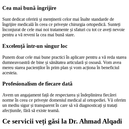
Cea mai bună îngrijire
Sunt dedicat oferirii și menținerii celor mai înalte standarde de
îngrijire medicală în ceea ce privește chirurgia ortopedică. Sunteți
înconjurat de cele mai noi tratamente și sfaturi cu tot ce aveți nevoie
pentru a vă reveni la cea mai bună stare.
Excelență într-un singur loc
Punem doar cele mai bune practici în aplicare pentru a vă reda starea
dumneavoastră de bine și sănătatea articulară și osoasă. Vom avea
mereu starea pacienților în prim plan și vom acționa în beneficiul
acesteia.
Profesionalism de fiecare dată
Avem un angajament față de respectarea și îndeplinirea fiecărei
norme în ceea ce privește domeniul medical al ortopediei. Vă oferim
un mediu sigur și transparent în care să vă diagnosticați și tratați
afecțiunile, fără să existe teamă.
Ce servicii veți găsi la Dr. Ahmad Alqadi