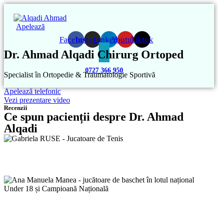
Apelează
Facebook
Instagram
Linkedin
Youtube
Tiktok
Dr. Ahmad Alqadi
Chirurg Ortoped
0727 366 950
Specialist în Ortopedie & Traumatologie Sportivă
Apelează telefonic
Vezi prezentare video
Recenzii
Ce spun pacienții despre Dr. Ahmad
Alqadi
Gabriela RUSE - Jucatoare de Tenis
Ana Manuela Manea - jucătoare de