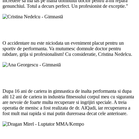
incredere sa ma las pe mana domnului doctor pentru a-mi repara
genunchiul. Totul a decurs perfect. Un profesionist de exceptie."
Cristina Nedelcu - Gimnastă
O accidentare nu este niciodata un eveniment placut pentru un
sportiv de performanta. Va mutumesc domnule doctor pentru
rabdare, grija si profesionalism! Cu consideratie, Cristina Nedelcu.
Ana Georgescu - Gimnastă
Dupa 16 ani de cariera in gimnastica de inalta performanta si dupa
alti 12 ani de cariera in industria fitnessului corpul meu cu siguranta
are nevoie de foarte multa recuperare si ingrijiri speciale. A treia
operatia de menisc a fost realizata de dr. AlQadi, iar recuperarea a
fost mult mai rapida si mai putin dureroasa decat cele anterioare.
Dragan Mirel - Luptator MMA/Kempo