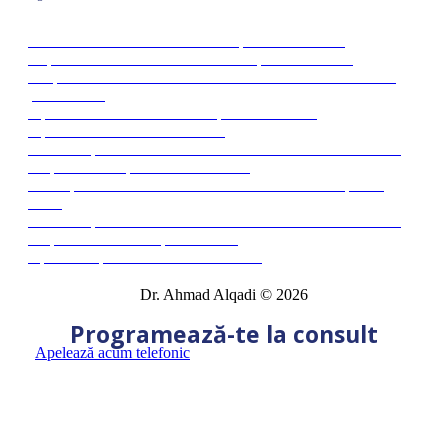
Articole despre ruptura de menisc
Ce este meniscul si cum tratam ruptura de menisc?
Ruptura de menisc – Ce este si cum poate fi tratata?
Despre leziunile de radacina meniscala – Ce sunt si cum le
putem trata?
Tipuri de tratament în cazul rupturii de menisc
Tipuri de leziuni ale meniscului
Ce este ruptura de menisc si cum o recunoastem? Care sunt
simptomele si tipurile de tratament?
Cum apar leziunile la nivelul meniscului si cum le putem
trata?
Ce este ruptura de menisc si cum o recunoastem? Care sunt
simptomele si cum o putem trata?
Operatie ruptura de menisc Bucuresti
Dr. Ahmad Alqadi © 2026
Programează-te la consult
Apelează acum telefonic