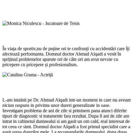
baschet în lotul național Under 18 și
Campioană Națională
Monica Niculescu - Jucatoare de Tenis
În viața de sportiv,nu de puține ori te confrunți cu accidentări care îți
afectează performanta. Domnul doctor Ahmad Alqadi a venit în
sprijinul problemelor aparute ori de câte ori am avut nevoie cu
pricepere cu pricepere și profesionalism.
Catalina Grama - Actriță
L-am intalnit pe Dr. Ahmad Alqadi intr-un moment in care nu aveam
niciun raspuns in privinta unor dureri generalizate in oase.
Investigam problema de ani de zile si primisem pana atunci diferite
tipuri de diagnostic si tratamente fara rezultat. Dupa 8 ani de zile am
intrat in cabinetul dumnealui si am gasit un om cald, real interesat de
tot ceea ce simt. Domnul doctor Alqadi a fost primul specialist care a
gasit sursa durerilor mele. La recomandarile dumnealui, dupa doua