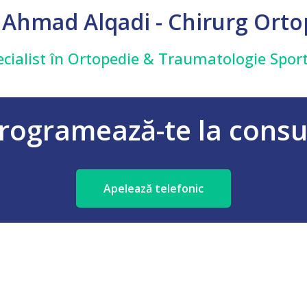
 Ahmad Alqadi - Chirurg Ort
ecialist în Ortopedie & Traumatologie Sport
rogramează-te la consu
Apelează telefonic