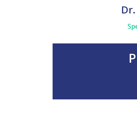
Dr.
Sp
P