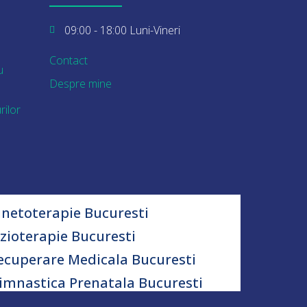
09:00 - 18:00 Luni-Vineri
Contact
u
Despre mine
rilor
inetoterapie Bucuresti
izioterapie Bucuresti
ecuperare Medicala Bucuresti
imnastica Prenatala Bucuresti