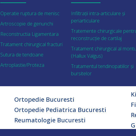
Operatie ruptura de menisc
Infiltrații intra-articulare și
periarticulare
Artroscopie de genunchi
Tratemente chirurgicale pentr
Reconstructia Ligamentara
reconstrucție de cartilaj
Tratament chirurgical fracturi
Tratament chirurgical al montu
Sutura de tendoane
(Hallux Valgus)
Artroplastie/Proteza
Tratamentul tendinopatiilor și
bursitelor
K
Ortopedie Bucuresti
F
Ortopedie Pediatrica Bucuresti
R
Reumatologie Bucuresti
G