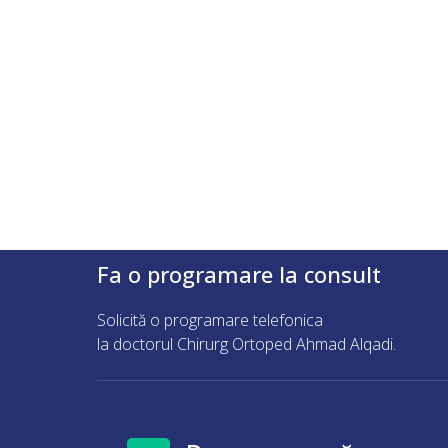
Fa o programare la consult
Solicită o programare telefonica
la doctorul Chirurg Ortoped Ahmad Alqadi.