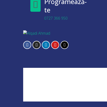
Programează-
te
0727 366 950
digiwise.ro