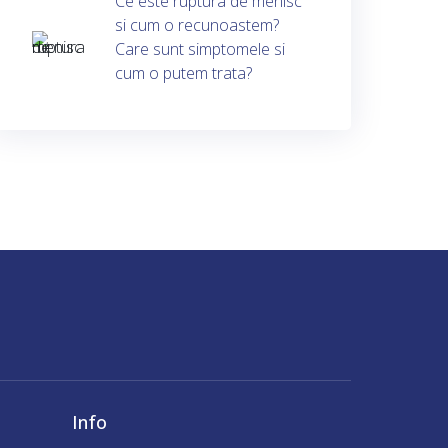
Ce este ruptura de menisc
si cum o recunoastem?
Care sunt simptomele si
cum o putem trata?
Info