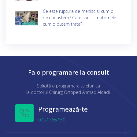
Ce este ruptura de menisc si cum o
recunoastem? Care sunt simptomele si
cum o putem trata?
Fa o programare la consult
Solicită o programare telefonica
la doctorul Chirurg Ortoped Ahmad Alqadi.
Programează-te
0727 366 950