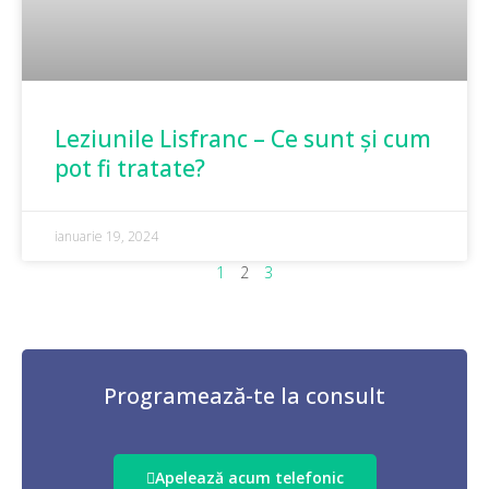
Leziunile Lisfranc – Ce sunt și cum
pot fi tratate?
ianuarie 19, 2024
1
2
3
Programează-te la consult
Apelează acum telefonic