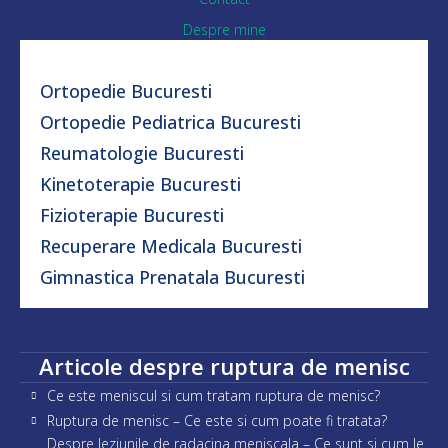
Despre mine
Ortopedie Bucuresti
Ortopedie Pediatrica Bucuresti
Reumatologie Bucuresti
Kinetoterapie Bucuresti
Fizioterapie Bucuresti
Recuperare Medicala Bucuresti
Gimnastica Prenatala Bucuresti
digiwise.ro
Articole despre ruptura de menisc
Ce este meniscul si cum tratam ruptura de menisc?
Ruptura de menisc – Ce este si cum poate fi tratata?
Despre leziunile de radacina meniscala – Ce sunt si cum le