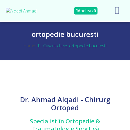
Apelează
ortopedie bucuresti
Home
Cuvant cheie: ortopedie bucuresti
Dr. Ahmad Alqadi - Chirurg
Ortoped
Specialist în Ortopedie &
Traumatologie Sportivă