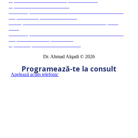
Tipuri de tratament în cazul rupturii de menisc
Tipuri de leziuni ale meniscului
Ce este ruptura de menisc si cum o recunoastem? Care sunt
simptomele si tipurile de tratament?
Cum apar leziunile la nivelul meniscului si cum le putem
trata?
Ce este ruptura de menisc si cum o recunoastem? Care sunt
simptomele si cum o putem trata?
Operatie ruptura de menisc Bucuresti
Dr. Ahmad Alqadi © 2026
Programează-te la consult
Apelează acum telefonic