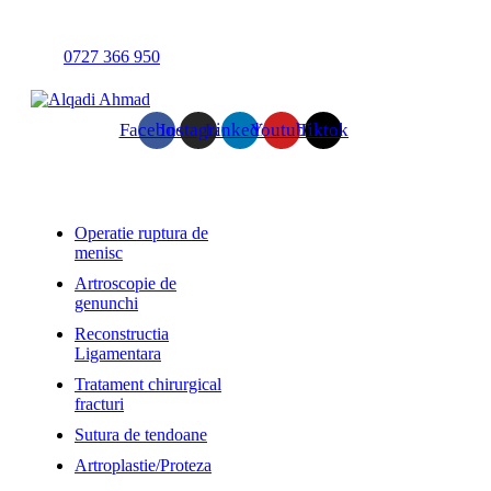
Programează-te
0727 366 950
Facebook
Instagram
Linkedin
Youtube
Tiktok
Servicii
Operatie ruptura de
menisc
Artroscopie de
genunchi
Reconstructia
Ligamentara
Tratament chirurgical
fracturi
Sutura de tendoane
Artroplastie/Proteza