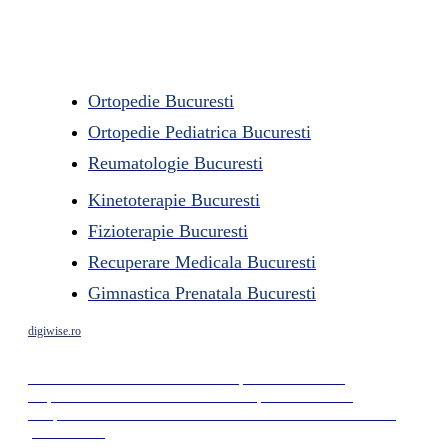
Ortopedie Bucuresti
Ortopedie Pediatrica Bucuresti
Reumatologie Bucuresti
Kinetoterapie Bucuresti
Fizioterapie Bucuresti
Recuperare Medicala Bucuresti
Gimnastica Prenatala Bucuresti
digiwise.ro
Articole despre ruptura de menisc
Ce este meniscul si cum tratam ruptura de menisc?
Ruptura de menisc – Ce este si cum poate fi tratata?
Despre leziunile de radacina meniscala – Ce sunt si cum le
putem trata?