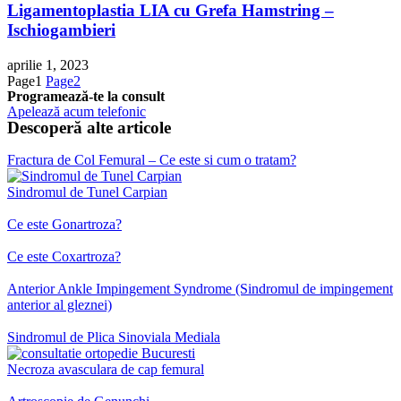
Ligamentoplastia LIA cu Grefa Hamstring –
Ischiogambieri
aprilie 1, 2023
Page
1
Page
2
Programează-te la consult
Apelează acum telefonic
Descoperă alte articole
Fractura de Col Femural – Ce este si cum o tratam?
Sindromul de Tunel Carpian
Ce este Gonartroza?
Ce este Coxartroza?
Anterior Ankle Impingement Syndrome (Sindromul de impingement
anterior al gleznei)
Sindromul de Plica Sinoviala Mediala
Necroza avasculara de cap femural