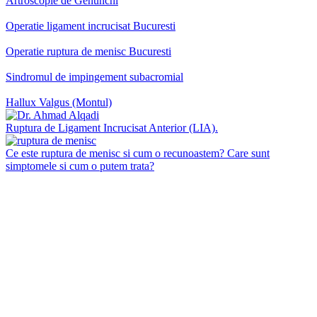
Artroscopie de Genunchi
Operatie ligament incrucisat Bucuresti
Operatie ruptura de menisc Bucuresti
Sindromul de impingement subacromial
Hallux Valgus (Montul)
Ruptura de Ligament Incrucisat Anterior (LIA).
Ce este ruptura de menisc si cum o recunoastem? Care sunt
simptomele si cum o putem trata?
Fa o programare la consult
Solicită o programare telefonica
la doctorul Chirurg Ortoped Ahmad Alqadi.