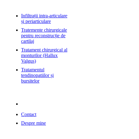
Alte servicii
Infiltrații intra-articulare
și periarticulare
Tratemente chirurgicale
pentru reconstrucție de
cartilaj
Tratament chirurgical al
monturilor (Hallux
Valgus)
Tratamentul
tendinopatiilor și
bursitelor
Info
09:00 - 18:00 Luni-Vineri
Contact
Despre mine