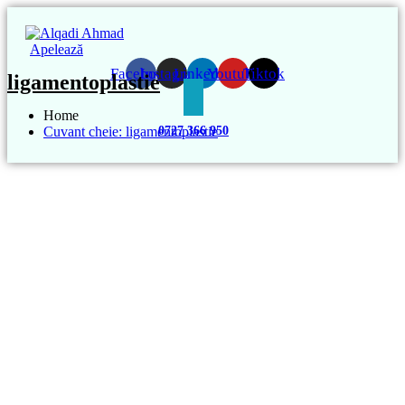
Apelează
Facebook
Instagram
Linkedin
Youtube
Tiktok
ligamentoplastie
Home
Cuvant cheie: ligamentoplastie
0727 366 950