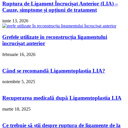
Ruptura de Ligament Încrucișat Anterior (LIA) –
Cauze, simptome și opțiuni de tratament
iunie 13, 2026
Grefele utilizate în reconstrucția ligamentului
încrucișat anterior
februarie 16, 2026
Când se recomandă Ligamentoplastia LIA?
noiembrie 5, 2025
Recuperarea medicală după Ligamentoplastia LIA
martie 18, 2025
Ce trebuie să știi despre ruptura de ligamente de la